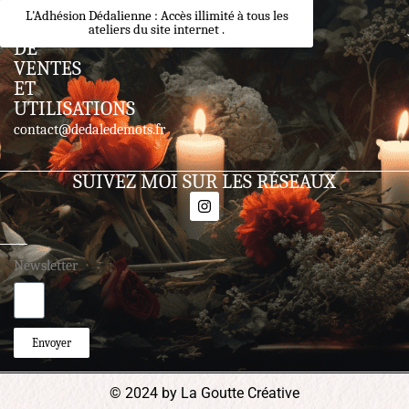
CONDITIONS
L'Adhésion Dédalienne : Accès illimité à tous les
GÉNÉRALES
ateliers du site internet .
DE
VENTES
ET
UTILISATIONS
contact@dedaledemots.fr
SUIVEZ MOI SUR LES RÉSEAUX
Newsletter
Envoyer
© 2024 by La Goutte Créative