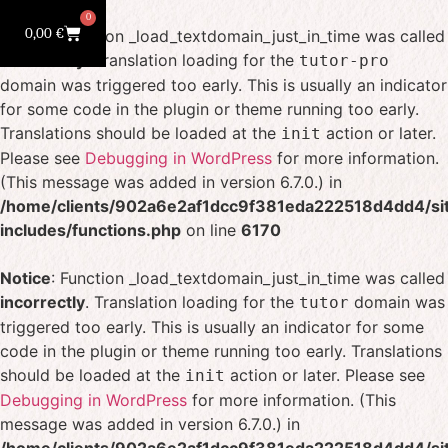
0
0,00
€
Notice
: Function _load_textdomain_just_in_time was called
incorrectly
. Translation loading for the
tutor-pro
domain was triggered too early. This is usually an indicator
for some code in the plugin or theme running too early.
Translations should be loaded at the
action or later.
init
Please see
Debugging in WordPress
for more information.
(This message was added in version 6.7.0.) in
/home/clients/902a6e2af1dcc9f381eda222518d4dd4/sit
includes/functions.php
on line
6170
Notice
: Function _load_textdomain_just_in_time was called
incorrectly
. Translation loading for the
domain was
tutor
triggered too early. This is usually an indicator for some
code in the plugin or theme running too early. Translations
should be loaded at the
action or later. Please see
init
Debugging in WordPress
for more information. (This
message was added in version 6.7.0.) in