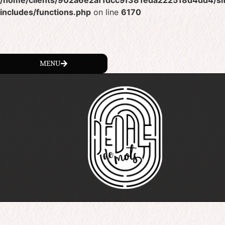
/home/clients/902a6e2af1dcc9f381eda222518d4dd4/sit
includes/functions.php
on line
6170
MENU