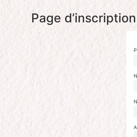
Page d’inscriptio
P
N
N
A