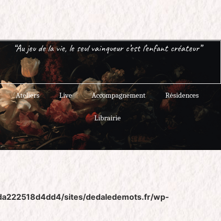
“Au jeu de la vie, le seul vainqueur c’est l’enfant créateur”
Ateliers
Live
Accompagnement
Résidences
Librairie
da222518d4dd4/sites/dedaledemots.fr/wp-