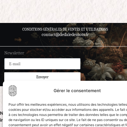
CONDITIONS GÉNÉRALES DE VENTES ET UTILISATIONS
contact@dedaledemots.fr
Newsletter
Envoyer
Gérer le consentement
Pour offrir les meilleures expériences, nous utilisons des technologies telle
cookies pour stocker et/ou accéder aux informations des appareils. Le fait 
Notice
: ob_end_flush(): Failed to send buffer of zlib outpu
à ces technologies nous permettra de traiter des données telles que le co
includes/functions.php
on line
5493
de navigation ou les ID uniques sur ce site. Le fait de ne pas consentir ou de
consentement peut avoir un effet négatif sur certaines caractéristiques et f