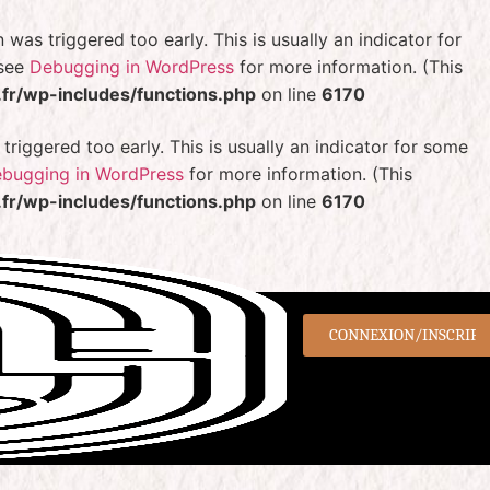
was triggered too early. This is usually an indicator for
 see
Debugging in WordPress
for more information. (This
r/wp-includes/functions.php
on line
6170
riggered too early. This is usually an indicator for some
bugging in WordPress
for more information. (This
r/wp-includes/functions.php
on line
6170
CONNEXION/INSCRIPT