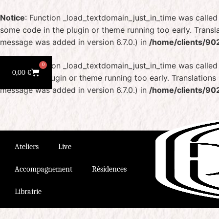
Notice
: Function _load_textdomain_just_in_time was calle
some code in the plugin or theme running too early. Transl
message was added in version 6.7.0.) in
/home/clients/90
Notice
: Function _load_textdomain_just_in_time was calle
0
0,00
€
code in the plugin or theme running too early. Translation
message was added in version 6.7.0.) in
/home/clients/90
Ateliers
Live
Accompagnement
Résidences
Librairie