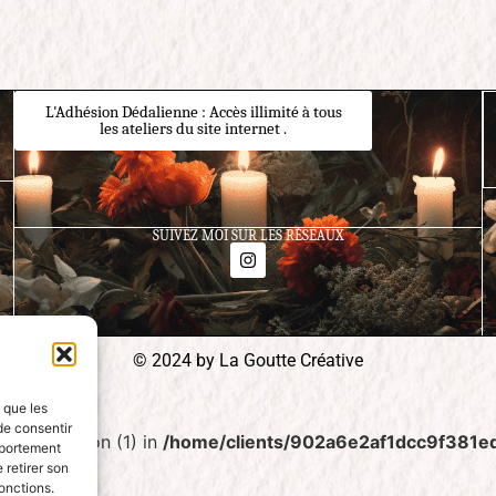
L'Adhésion Dédalienne : Accès illimité à tous
les ateliers du site internet .
SUIVEZ MOI SUR LES RÉSEAUX
© 2024 by La Goutte Créative
s que les
de consentir
t compression (1) in
/home/clients/902a6e2af1dcc9f381e
mportement
 retirer son
onctions.