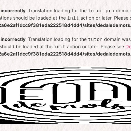
d
incorrectly
. Translation loading for the
domain 
tutor-pro
ations should be loaded at the
action or later. Please
init
2a6e2af1dcc9f381eda222518d4dd4/sites/dedaledemots.f
d
incorrectly
. Translation loading for the
domain was t
tutor
s should be loaded at the
action or later. Please see
De
init
2a6e2af1dcc9f381eda222518d4dd4/sites/dedaledemots.f